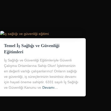
Temel İş Sağlığı ve Güvenliği
Eğitimleri
İş Sağlığı ve Güvenliği Eğitimleriyle Güvenli
Çalışma Ortamlarına Sahip Olun! İşletmenizin
en değerli varlığı çalışanlarınız! Onların sağlığı
ve güvenliği, iş süreçlerinizin kesintisiz devamı
için hayati öneme sahiptir. 6331 sayılı İş Sağlığı
ve Güvenliği Kanunu ve
Devamı…