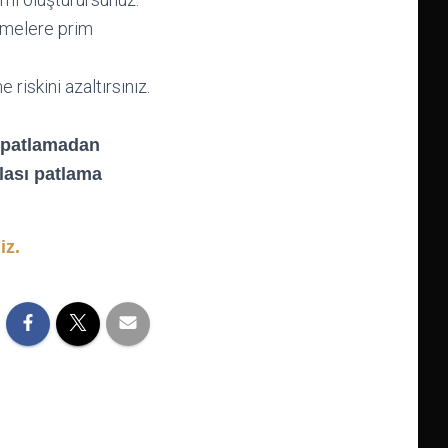
etmelere prim
riskini azaltırsınız.
ş patlamadan
olası patlama
iz.