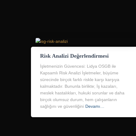
Risk Analizi Değerlendirmesi
İşletmenizin Güvencesi: Lidya OSGB ile
Kapsamlı Risk Analizi İşletmeler, büyüme
sürecinde birçok farklı riskle karşı karşıya
kalmaktadır. Bununla birlikte; İş kazaları,
meslek hastalıkları, hukuki sorunlar ve daha
birçok olumsuz durum, hem çalışanların
sağlığını ve güvenliğini
Devamı…