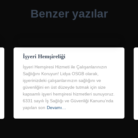
Benzer yazılar
İşyeri Hemşireliği
İşyeri Hemşiresi Hizmeti ile Çalışanlarınızın
Sağlığını Koruyun! Lidya OSGB olarak,
işyerinizdeki çalışanlarınızın sağlığını ve
güvenliğini en üst düzeyde tutmak için size
kapsamlı işyeri hemşiresi hizmetleri sunuyoruz.
6331 sayılı İş Sağlığı ve Güvenliği Kanunu’nda
yapılan son
Devamı…