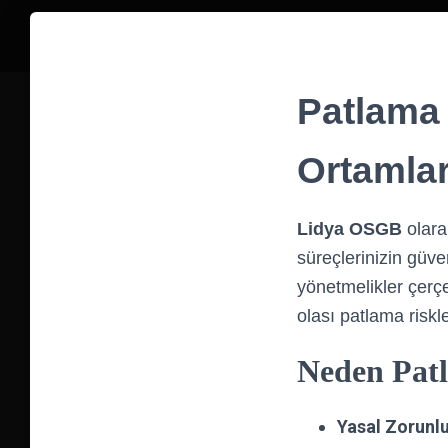
Patlama 
Ortamlar
Lidya OSGB
olarak
süreçlerinizin güve
yönetmelikler çerç
olası patlama riskl
Neden Pa
Yasal Zorunlu