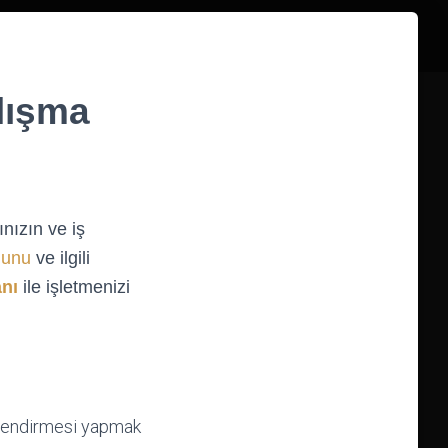
lışma
ınızın ve iş
nunu
ve ilgili
nı
ile işletmenizi
erlendirmesi yapmak