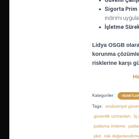
Sigorta Prim 
indirimi uygulay
İşletme Sürekl
Lidya OSGB olarak
korunma çözümle
risklerine karşı g
He
Kategoriler:
HIZMETLE
Tags:
endüstriyel güven
güvenlik uzmanları
İş
patlama önleme
patla
pkd
risk değerlendirm