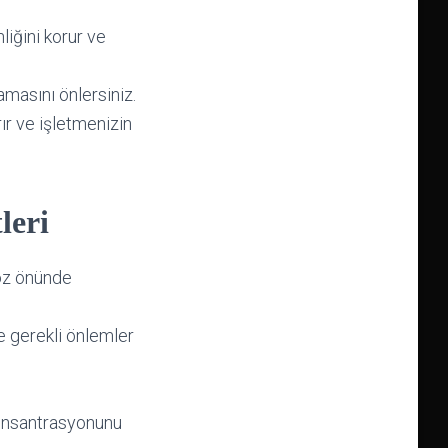
liğini korur ve
amasını önlersiniz.
ır ve işletmenizin
leri
göz önünde
ve gerekli önlemler
onsantrasyonunu