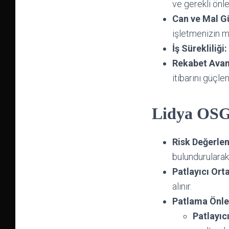
ve gerekli önle
Can ve Mal Gü
işletmenizin m
İş Sürekliliği:
Rekabet Avant
itibarını güçlen
Lidya OSG
Risk Değerle
bulundurularak 
Patlayıcı Ort
alınır.
Patlama Önle
Patlayı