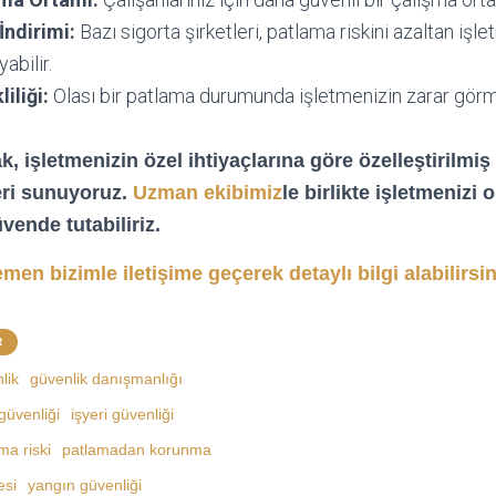
İndirimi:
Bazı sigorta şirketleri, patlama riskini azaltan işl
abilir.
iliği:
Olası bir patlama durumunda işletmenizin zarar görme 
, işletmenizin özel ihtiyaçlarına göre özelleştirilmi
ri sunuyoruz.
Uzman ekibimiz
le birlikte işletmenizi 
üvende tutabiliriz.
men bizimle iletişime geçerek detaylı bilgi alabilirsin
R
lik
güvenlik danışmanlığı
 güvenliği
işyeri güvenliği
ma riski
patlamadan korunma
esi
yangın güvenliği