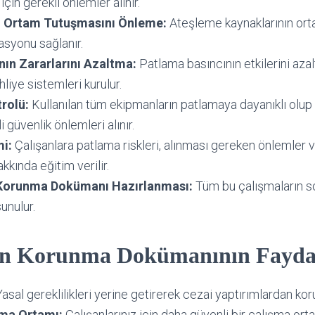
için gerekli önlemler alınır.
ı Ortam Tutuşmasını Önleme:
Ateşleme kaynaklarının orta
asyonu sağlanır.
ın Zararlarını Azaltma:
Patlama basıncının etkilerini aza
hliye sistemleri kurulur.
rolü:
Kullanılan tüm ekipmanların patlamaya dayanıklı olup
i güvenlik önlemleri alınır.
mi:
Çalışanlara patlama riskleri, alınması gereken önlemler 
kkında eğitim verilir.
Korunma Dokümanı Hazırlanması:
Tüm bu çalışmaların so
unulur.
n Korunma Dokümanının Fayda
asal gereklilikleri yerine getirerek cezai yaptırımlardan ko
şma Ortamı:
Çalışanlarınız için daha güvenli bir çalışma ort