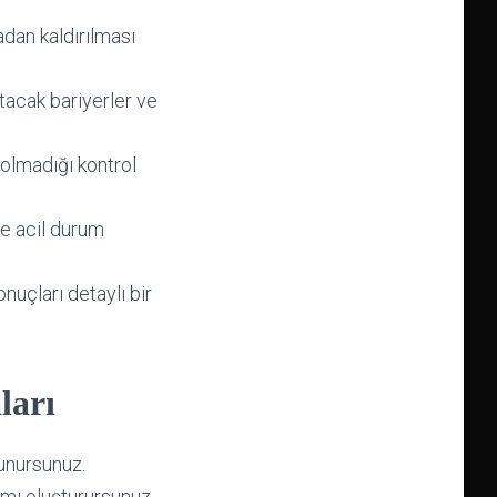
dan kaldırılması
ltacak bariyerler ve
 olmadığı kontrol
ve acil durum
nuçları detaylı bir
ları
runursunuz.
amı oluşturursunuz.