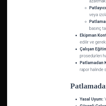
azaltmak 
Patlayıc
veya izol
Patlaman
basınç ta
Ekipman Kont
edilir ve gerekl
Çalışan Eğiti
prosedürleri ha
Patlamadan 
rapor halinde s
Patlamada
Yasal Uyum:
Y
Güvenli Çalı