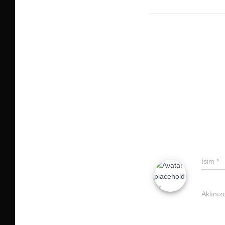
İsim
*
Aklınız