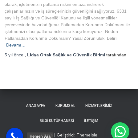
olarak, işletmenizin patlama riskini en aza indirerek
çalışanlarınızın ve iş süreçlerinizin güvenliğini sağlıyoruz. 6331
sayılı İş Sağlığı ve Güvenliği Kanunu ve ilgili yönetmelikler
çerçevesinde hazırladığımız Patlamadan Korunma Dokümanı ile
işletmenizi olası patlama risklerine karşı koruyoruz. Neden
Patlamadan Korunma Dokümanı? Yasal Zorunluluk: Belirli
Devamı…
5 yıl
önce
,
Lidya Ortak Sağlık ve Güvenlik Birimi
tarafından
ANASAYFA
KURUMSAL
HIZMETLERIMIZ
BILGI KÜTÜPHANESI
İLETIŞIM
Hestia | Geliştirici:
ThemeIsle
Hemen Ara