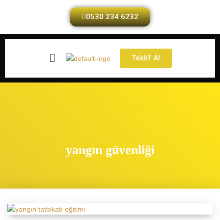
0530 234 6232
Teklif Al
yangın güvenliği