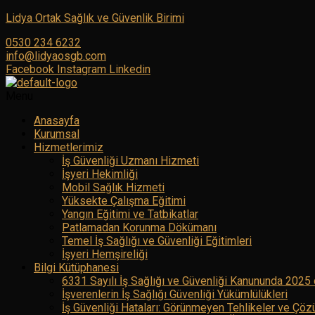
Lidya Ortak Sağlık ve Güvenlik Birimi
0530 234 6232
info@lidyaosgb.com
Facebook
Instagram
Linkedin
Menu
Anasayfa
Kurumsal
Hizmetlerimiz
İş Güvenliği Uzmanı Hizmeti
İşyeri Hekimliği
Mobil Sağlık Hizmeti
Yüksekte Çalışma Eğitimi
Yangın Eğitimi ve Tatbikatlar
Patlamadan Korunma Dökümanı
Temel İş Sağlığı ve Güvenliği Eğitimleri
İşyeri Hemşireliği
Bilgi Kütüphanesi
6331 Sayılı İş Sağlığı ve Güvenliği Kanununda 2025 
İşverenlerin İş Sağlığı Güvenliği Yükümlülükleri
İş Güvenliği Hataları: Görünmeyen Tehlikeler ve Çöz