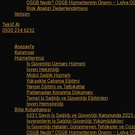
OSGB Nedir? OSGB Hizmetlerinin Önemi – Lidya O
Risk Analizi Değerlendirmesi
İletişim
Teklif Al
0530 234 6232
Menu
Anasayfa
Kurumsal
Hizmetlerimiz
İş Güvenliği Uzmanı Hizmeti
İşyeri Hekimliği
Mobil Sağlık Hizmeti
Yüksekte Çalışma Eğitimi
Yangın Eğitimi ve Tatbikatlar
Patlamadan Korunma Dökümanı
Temel İş Sağlığı ve Güvenliği Eğitimleri
İşyeri Hemşireliği
Bilgi Kütüphanesi
6331 Sayılı İş Sağlığı ve Güvenliği Kanununda 2025 
İşverenlerin İş Sağlığı Güvenliği Yükümlülükleri
İş Güvenliği Hataları: Görünmeyen Tehlikeler ve Çöz
OSGB Nedir? OSGB Hizmetlerinin Önemi – Lidya O