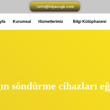
info@lidyaosgb.com
yfa
Kurumsal
Hizmetlerimiz
Bilgi Kütüphanesi
ın söndürme cihazları eğ