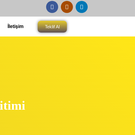
İletişim
Teklif Al
itimi