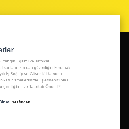
atlar
 Yangın Eğitimi ve Tatbikatı
alışanlarınızın can güvenliğini korumak
ılı İş Sağlığı ve Güvenliği Kanunu
katı hizmetlerimizle, işletmenizi olası
ngın Eğitimi ve Tatbikatı Önemli?
Birimi
tarafından