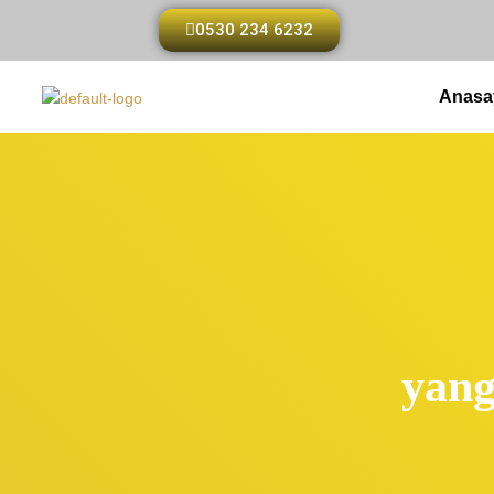
0530 234 6232
Anasa
yang