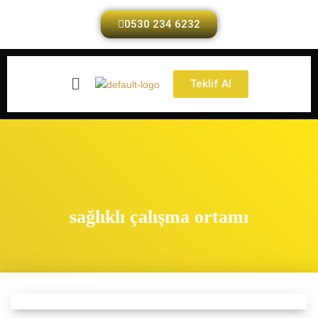
0530 234 6232
Teklif Al
sağlıklı çalışma ortamı