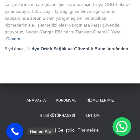
çalışanlarınızın can güvenliğini korumak için Lidya OSGB olarak
yanınızdayız. 6331 sayılı İş Sağlığı ve Güvenliği Kanunu
kapsamında zorunlu olan yangın eğitimi ve tatbikatı
hizmetlerimizle, işletmenizi olası yangınlara karşı güvende
tutuyoruz. Neden Yangın Eğitimi ve Tatbikatı Önemli? Yasal
Devamı…
5 yıl
önce
,
Lidya Ortak Sağlık ve Güvenlik Birimi
tarafından
ANASAYFA
KURUMSAL
HIZMETLERIMIZ
BILGI KÜTÜPHANESI
İLETIŞIM
Hestia | Geliştirici:
ThemeIsle
Hemen Ara