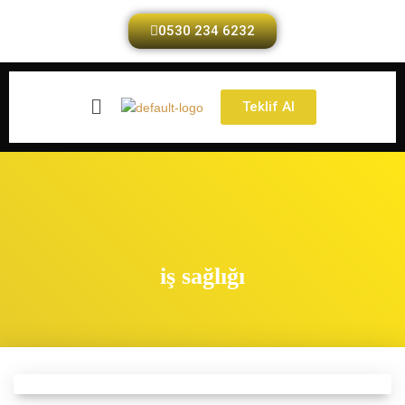
0530 234 6232
Teklif Al
iş sağlığı