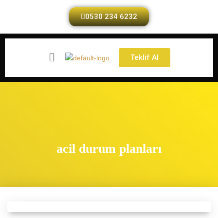
0530 234 6232
Teklif Al
acil durum planları